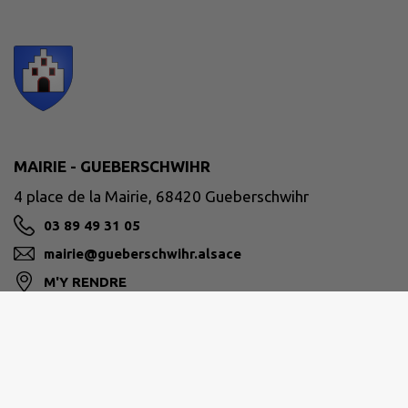
MAIRIE - GUEBERSCHWIHR
4 place de la Mairie, 68420 Gueberschwihr
03 89 49 31 05
mairie@gueberschwihr.alsace
M'Y RENDRE
www.gueberschwihr.alsace