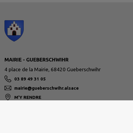
MAIRIE - GUEBERSCHWIHR
4 place de la Mairie, 68420 Gueberschwihr
03 89 49 31 05
mairie@gueberschwihr.alsace
M'Y RENDRE
www.gueberschwihr.alsace