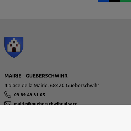
MAIRIE - GUEBERSCHWIHR
4 place de la Mairie, 68420 Gueberschwihr
03 89 49 31 05
mairie@gueberschwihr.alsace
M'Y RENDRE
www.gueberschwihr.alsace