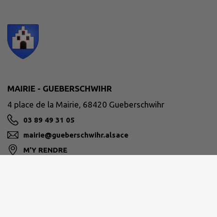
MAIRIE - GUEBERSCHWIHR
4 place de la Mairie, 68420 Gueberschwihr
03 89 49 31 05
mairie@gueberschwihr.alsace
M'Y RENDRE
www.gueberschwihr.alsace