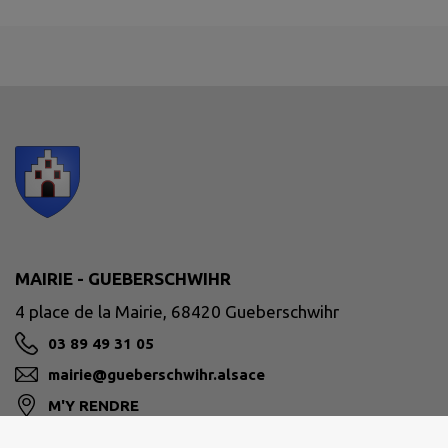
MAIRIE - GUEBERSCHWIHR
4 place de la Mairie, 68420 Gueberschwihr
03 89 49 31 05
mairie@gueberschwihr.alsace
M'Y RENDRE
www.gueberschwihr.alsace