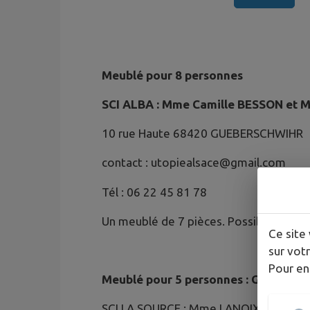
Meublé pour 8 personnes
SCI ALBA : Mme Camille BESSON et M
10 rue Haute 68420 GUEBERSCHWIHR
contact : utopiealsace@gmail.com
Tél : 06 22 45 81 78
Un meublé de 7 pièces. Possibilité de
Ce site 
sur votr
Pour en
Meublé pour 5 personnes : Gîte le M
SCI LA SOURCE : Mme LANOIX JENNY C