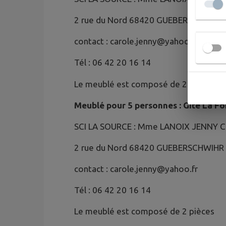
2 rue du Nord 68420 GUEBERSCHWIHR
contact : carole.jenny@yahoo.fr
Tél : 06 42 20 16 14
Le meublé est composé de 2 pièces
Meublé pour 5 personnes : Gîte La Fo
SCI LA SOURCE : Mme LANOIX JENNY C
2 rue du Nord 68420 GUEBERSCHWIHR
contact : carole.jenny@yahoo.fr
Tél : 06 42 20 16 14
Le meublé est composé de 2 pièces