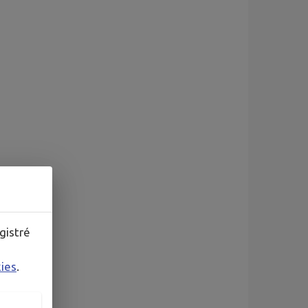
gistré
kies
.