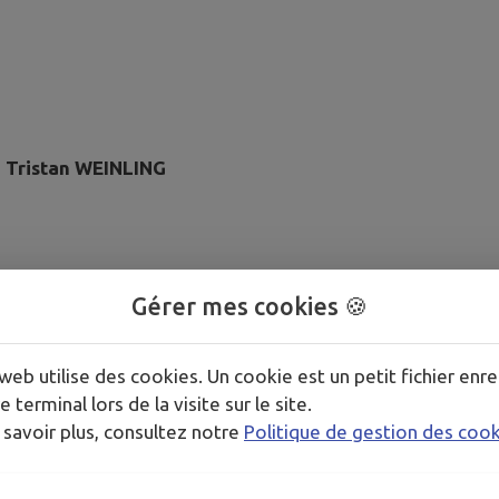
 Tristan WEINLING
Gérer mes cookies 🍪
 location en week-end, été, décembre
web utilise des cookies. Un cookie est un petit fichier enre
e terminal lors de la visite sur le site.
 savoir plus, consultez notre
Politique de gestion des coo
arronnier au 2éme étage
arole