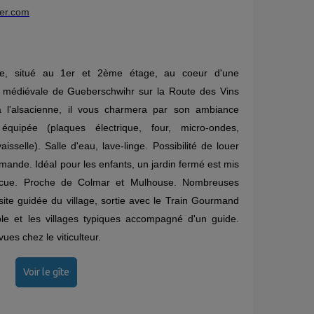
ler.com
me, situé au 1er et 2ème étage, au coeur d'une
cité médiévale de Gueberschwihr sur la Route des Vins
à l'alsacienne, il vous charmera par son ambiance
 équipée (plaques électrique, four, micro-ondes,
aisselle). Salle d'eau, lave-linge. Possibilité de louer
mande. Idéal pour les enfants, un jardin fermé est mis
becue. Proche de Colmar et Mulhouse. Nombreuses
site guidée du village, sortie avec le Train Gourmand
ble et les villages typiques accompagné d'un guide.
ues chez le viticulteur.
Voir le gîte