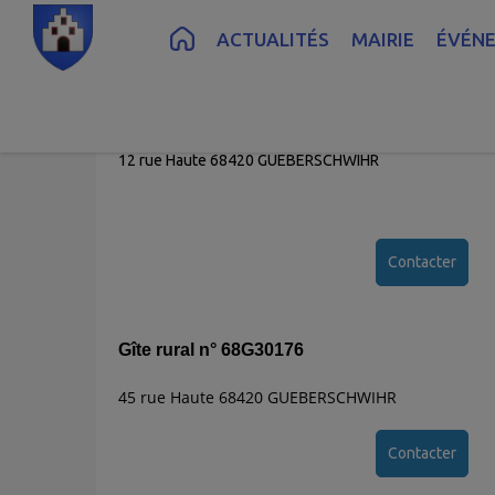
Contenu
Menu
Recherche
Pied de page
ACTUALITÉS
MAIRIE
ÉVÉN
Gîte de France - Aimé ANCEL
12 rue Haute 68420 GUEBERSCHWIHR
Contacter
Gîte rural n° 68G30176
45 rue Haute 68420 GUEBERSCHWIHR
Contacter