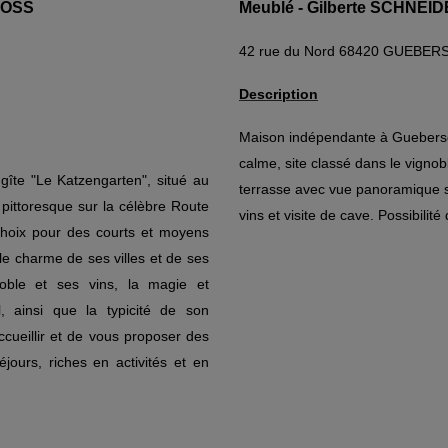
GROSS
Meublé - Gilberte SCHNEI
42 rue du Nord 68420 GUEBE
Description
Maison indépendante à Guebersch
calme, site classé dans le vignob
gîte "Le Katzengarten", situé au
terrasse avec vue panoramique su
 pittoresque sur la célèbre Route
vins et visite de cave. Possibili
 choix pour des courts et moyens
le charme de ses villes et de ses
gnoble et ses vins, la magie et
 ainsi que la typicité de son
ccueillir et de vous proposer des
jours, riches en activités et en