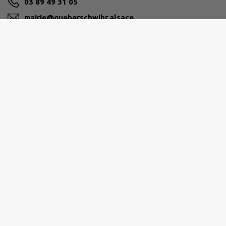
03 89 49 31 05
mairie@gueberschwihr.alsace
M'Y RENDRE
www.gueberschwihr.alsace
Horaires d'accueil
Du lundi au vendredi de 9h à 12h
L’après-midi sur RDV.
À compter du 01/06/2026 :
Lundi 9h 00 à 12h 00 puis de 15h 45 à 17h 45
Mardi : fermé