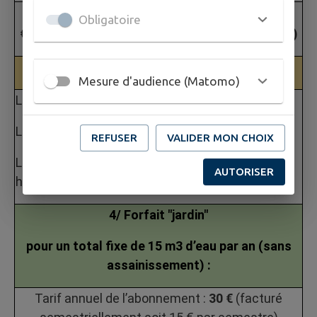
TARIF TOTAL EAU – ASSAINISSEMENT : 5,00
Obligatoire
3
3
€/m
sans l’Agence de l’eau (4,84 €/m
en 2025)
3/ Compteurs
Mesure d'audience (Matomo)
Location compteur 5 m3 :
20 €/an
Location compteur 7 m3 :
30 €/an
REFUSER
VALIDER MON CHOIX
Location compteur spécial (concerne 1
AUTORISER
habitation) :
70 €/an
4/ Forfait "jardin"
pour un total fixe de 15 m3 d’eau par an (sans
assainissement) :
Tarif annuel de l’abonnement :
30 €
(facturé