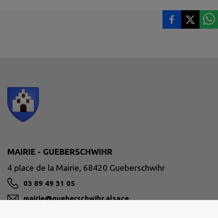
MAIRIE - GUEBERSCHWIHR
4 place de la Mairie, 68420 Gueberschwihr
03 89 49 31 05
mairie@gueberschwihr.alsace
M'Y RENDRE