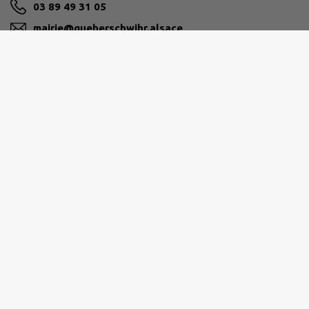
03 89 49 31 05
mairie@gueberschwihr.alsace
M'Y RENDRE
www.gueberschwihr.alsace
Horaires d'accueil
Du lundi au vendredi de 9h à 12h
L’après-midi sur RDV.
À compter du 01/06/2026 :
Lundi 9h 00 à 12h 00 puis de 15h 45 à 17h 45
Mardi : fermé