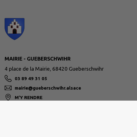
MAIRIE - GUEBERSCHWIHR
4 place de la Mairie, 68420 Gueberschwihr
03 89 49 31 05
mairie@gueberschwihr.alsace
M'Y RENDRE
www.gueberschwihr.alsace