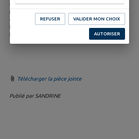
du 18e siècle à ceux de nos grands-parents,
parents et jusqu'aux nôtres..., cette nouvelle
REFUSER
VALIDER MON CHOIX
exposition temporaire complétant
harmonieusement l'exposition permanente sur
AUTORISER
l'histoire du village.
Télécharger la pièce jointe
Publié par SANDRINE