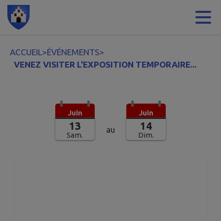
Contenu
Menu
Recherche
Pied de page
ACCUEIL
>
ÉVÉNEMENTS
>
VENEZ VISITER L'EXPOSITION TEMPORAIRE...
Juin
Juin
13
14
au
Sam.
Dim.