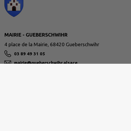
MAIRIE - GUEBERSCHWIHR
4 place de la Mairie, 68420 Gueberschwihr
03 89 49 31 05
mairie@gueberschwihr.alsace
M'Y RENDRE
www.gueberschwihr.alsace
Horaires d'accueil